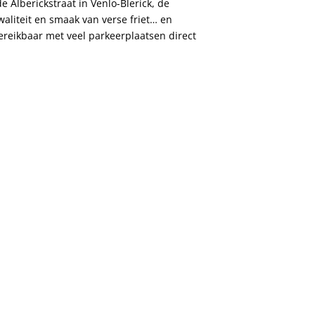
 Alberickstraat in Venlo-Blerick, de
aliteit en smaak van verse friet… en
ereikbaar met veel parkeerplaatsen direct