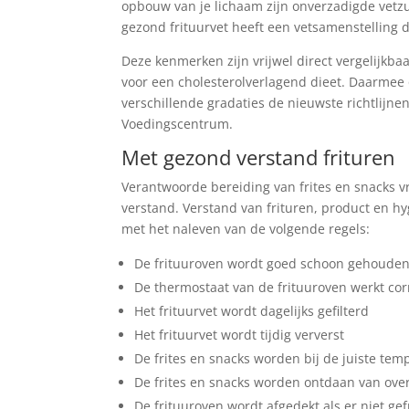
opbouw van je lichaam zijn onverzadigde vetz
gezond frituurvet heeft een vetsamenstelling d
Deze kenmerken zijn vrijwel direct vergelijk
voor een cholesterolverlagend dieet. Daarmee 
verschillende gradaties de nieuwste richtlijn
Voedingscentrum.
Met gezond verstand frituren
Verantwoorde bereiding van frites en snacks v
verstand. Verstand van frituren, product en h
met het naleven van de volgende regels:
De frituuroven wordt goed schoon gehoude
De thermostaat van de frituuroven werkt cor
Het frituurvet wordt dagelijks gefilterd
Het frituurvet wordt tijdig ververst
De frites en snacks worden bij de juiste te
De frites en snacks worden ontdaan van over
De frituuroven wordt afgedekt als er niet ge