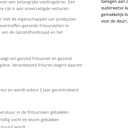
Gelegen aan de
uren een belangrijke voedingsbron. Een
ouderwetse kw
ie rijk is aan onverzadigde vetzuren.
gemakkelijk b
baar met de eigenschappen van producten
voor de deur!.
overtreffen gezonde frituurvetten in
en van de Gezondheidsraad en het
raagt om gezond frituurvet en gezond
ygiëne. Verantwoord frituren begint daarom
n
rect en wordt iedere 2 jaar gecontroleerd
mperatuur in de frituuroven gebakken
tollig vocht en kruim gebakken
frituurd wordt