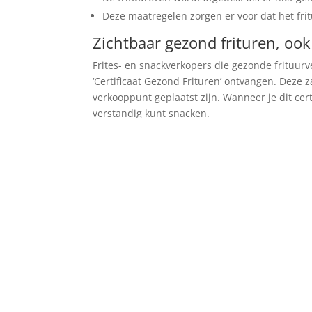
Deze maatregelen zorgen er voor dat het fritu
Zichtbaar gezond frituren, ook
Frites- en snackverkopers die gezonde frituur
‘Certificaat Gezond Frituren’ ontvangen. Deze za
verkooppunt geplaatst zijn. Wanneer je dit certi
verstandig kunt snacken.
BEKIJK ONS ASSORTMENT EN B
ADR
O
A
B
Snackbar
ES
P
D
E
Joosten
E
R
D
Alberi
N
E
R
in Venlo-