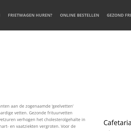
N
FRIETWAGEN HUREN?
ONLINE BESTELLEN
GEZOND FR
anten aan de zogenaamde ‘geelvetten’
taardige vetten. Gezonde frituurvetten
etzuren verhogen het cholesterolgehalte in
Cafetari
art- en vaatziekten vergroten. Voor de